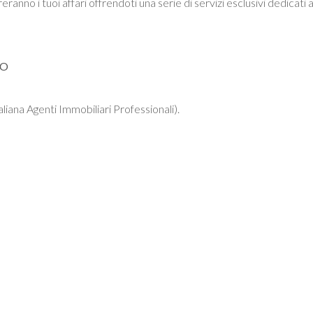
eranno i tuoi affari offrendoti una serie di servizi esclusivi dedicat
RO
iana Agenti Immobiliari Professionali).