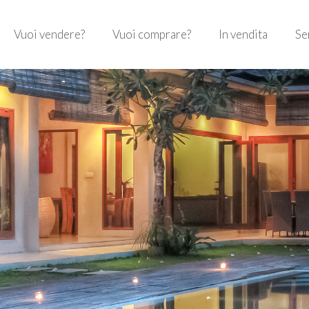
Vuoi vendere?
Vuoi comprare?
In vendita
Se