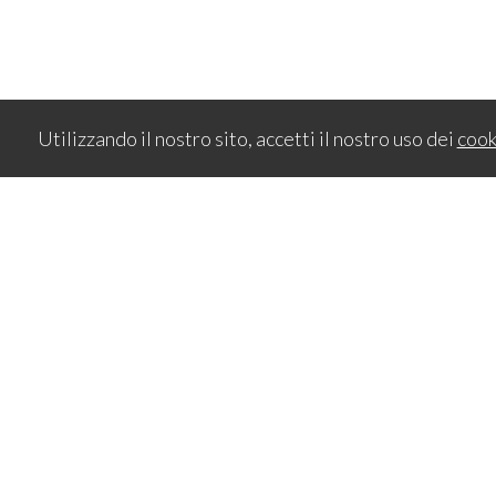
Utilizzando il nostro sito, accetti il nostro uso dei
cook
Oggi Trovo Casa Di Salvatore Liguoro
Via Montegrappa, 18 - Grottammare (AP) - P.IVA 023236504
Num REA: 204852