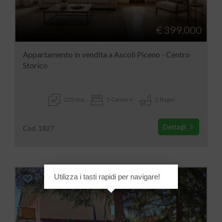
€ 399.000
Appartamento in vendita a Ascoli Piceno - Centro
Storico
225 mq
5 Camere
2 Bagni
Dettagli
Cod. 1827
Utilizza i tasti rapidi per navigare!