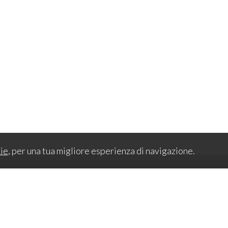
ie
, per una tua migliore esperienza di navigazione.
Sitemap
46