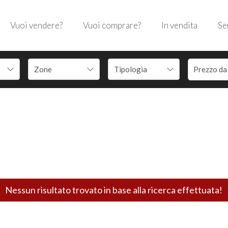
Vuoi vendere?
Vuoi comprare?
In vendita
Se
Nessun risultato trovato in base alla ricerca effettuata!