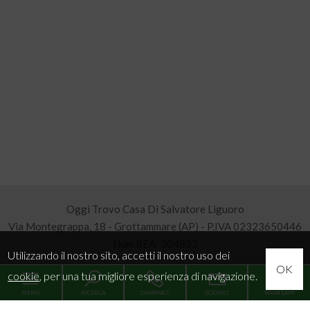
Oggi Trovo Casa Di Salvatore Liguoro
Via Montegrappa, 18 - Grottammare (AP) - P.IVA 02323650446
Num REA: 204852
Utilizzando il nostro sito, accetti il nostro uso dei
OK
cookie
, per una tua migliore esperienza di navigazione.
Sitemap
MENU
RICERCA
CHIAMACI
SCRIVICI
WHATSAPP